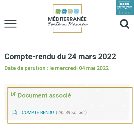
Gestion des traceurs
Aller
à
Al
la
navigation
à
la
Compte-rendu du 24 mars 2022
r
Date de parution : le mercredi 04 mai 2022
Document associé
COMPTE RENDU
295,89 Ko, pdf