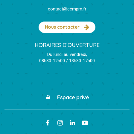
contact@ccmpm.fr
Nous contacter
HORAIRES D’OUVERTURE
Du lundi au vendredi,
08h30-12h00 / 13h30-17h00
Espace privé
Lien
Lien
Lien
Lien
vers
vers
vers
vers