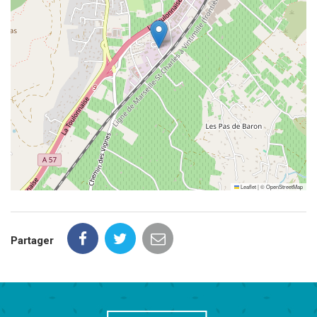
Leaflet
|
©
OpenStreetMap
Partager