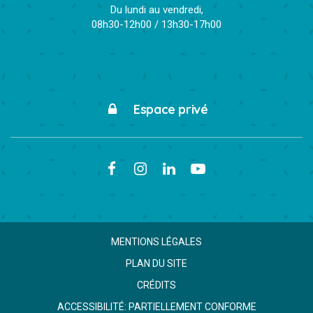
Du lundi au vendredi,
08h30-12h00 / 13h30-17h00
Espace privé
Lien
Lien
Lien
Lien
vers
vers
vers
vers
le
le
le
la
compte
compte
compte
chaîne
MENTIONS LÉGALES
Facebook
Instagram
Linkedin
Youtube
PLAN DU SITE
CRÉDITS
ACCESSIBILITÉ: PARTIELLEMENT CONFORME