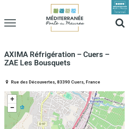
Gestion des traceurs
Aller
à
Al
la
navigation
à
la
AXIMA Réfrigération – Cuers –
ZAE Les Bousquets
r
Rue des Découvertes, 83390 Cuers, France
+
−