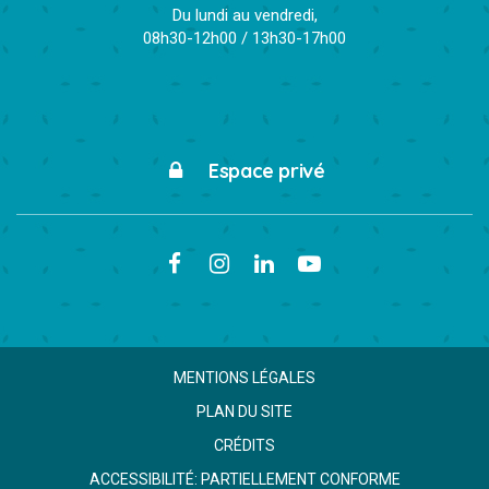
Du lundi au vendredi,
08h30-12h00 / 13h30-17h00
Espace privé
Lien
Lien
Lien
Lien
vers
vers
vers
vers
le
le
le
la
compte
compte
compte
chaîne
MENTIONS LÉGALES
Facebook
Instagram
Linkedin
Youtube
PLAN DU SITE
CRÉDITS
ACCESSIBILITÉ: PARTIELLEMENT CONFORME