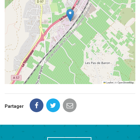
Leaflet
|
©
OpenStreetMap
Partager