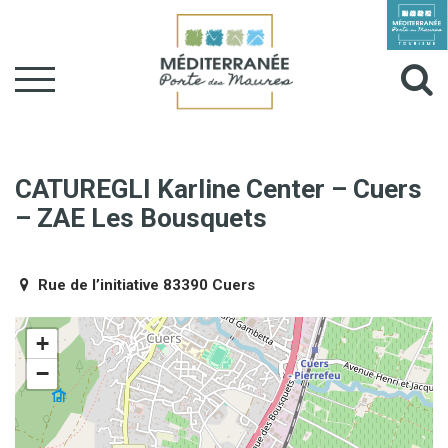
Gestion des traceurs
Aller
à
Al
la
navigation
à
la
CATUREGLI Karline Center – Cuers
– ZAE Les Bousquets
r
Rue de l’initiative 83390 Cuers
+
−