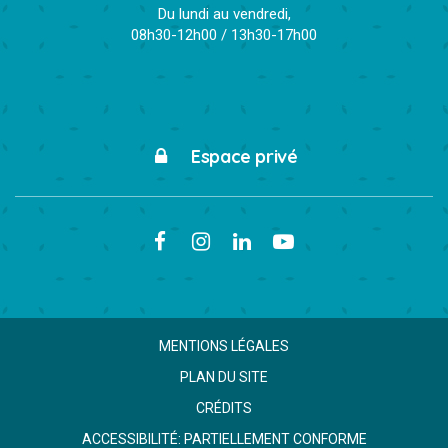
Du lundi au vendredi,
08h30-12h00 / 13h30-17h00
Espace privé
Lien
Lien
Lien
Lien
vers
vers
vers
vers
le
le
le
la
compte
compte
compte
chaîne
MENTIONS LÉGALES
Facebook
Instagram
Linkedin
Youtube
PLAN DU SITE
CRÉDITS
ACCESSIBILITÉ: PARTIELLEMENT CONFORME