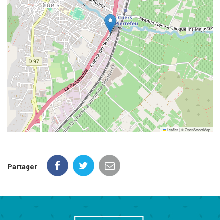
Leaflet
|
©
OpenStreetMap
Partager