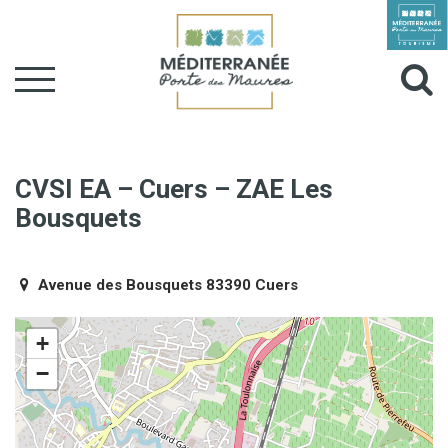
Gestion des traceurs
Aller
à
Al
la
navigation
à
la
CVSI EA – Cuers – ZAE Les
Bousquets
r
Avenue des Bousquets 83390 Cuers
+
−