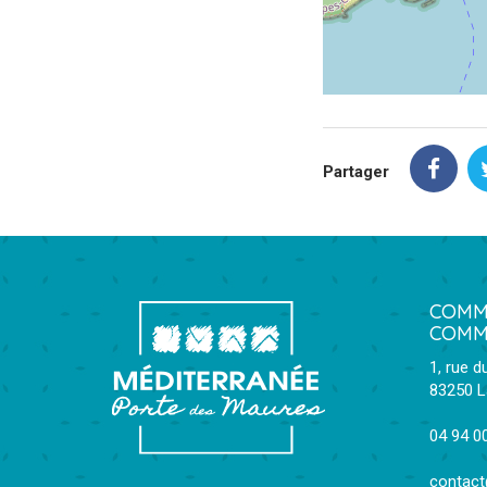
Partager
COMM
COMM
1, rue d
83250 L
04 94 0
contac