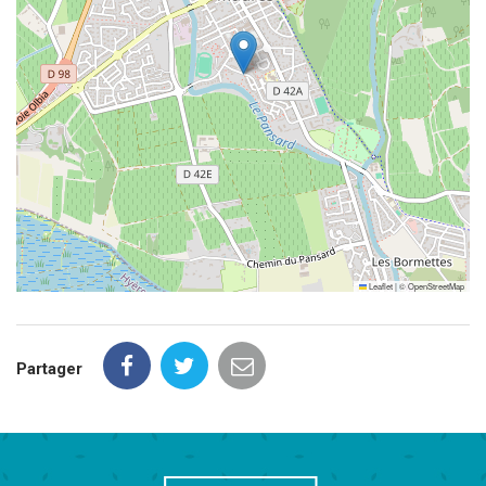
Leaflet
|
©
OpenStreetMap
Partager