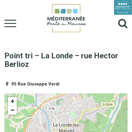
Gestion des traceurs
Aller
à
Al
la
navigation
à
la
Point tri – La Londe – rue Hector
Berlioz
r
95 Rue Giuseppe Verdi
+
−