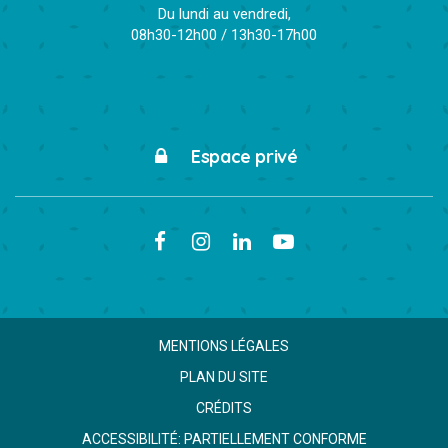
Du lundi au vendredi,
08h30-12h00 / 13h30-17h00
Espace privé
Lien
Lien
Lien
Lien
vers
vers
vers
vers
le
le
le
la
compte
compte
compte
chaîne
MENTIONS LÉGALES
Facebook
Instagram
Linkedin
Youtube
PLAN DU SITE
CRÉDITS
ACCESSIBILITÉ: PARTIELLEMENT CONFORME